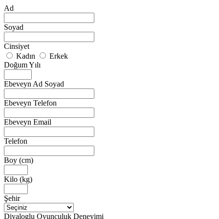
Ad
Soyad
Cinsiyet
Kadın
Erkek
Doğum Yılı
Ebeveyn Ad Soyad
Ebeveyn Telefon
Ebeveyn Email
Telefon
Boy (cm)
Kilo (kg)
Şehir
Diyaloglu Oyunculuk Deneyimi